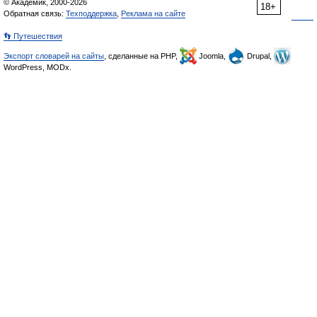
© Академик, 2000-2026
18+
Обратная связь:
Техподдержка
,
Реклама на сайте
👣 Путешествия
Экспорт словарей на сайты
, сделанные на PHP,
Joomla,
Drupal,
WordPress, MODx.